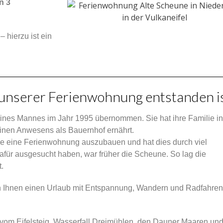
n 3
– hierzu ist ein
 unserer Ferienwohnung entstanden i
ines Mannes im Jahr 1995 übernommen. Sie hat ihre Familie in
einen Anwesens als Bauernhof ernährt.
dee eine Ferienwohnung auszubauen und hat dies durch viel
dafür ausgesucht haben, war früher die Scheune. So lag die
.
en Ihnen einen Urlaub mit Entspannung, Wandern und Radfahren
t vom Eifelsteig, Wasserfall Dreimühlen, den Dauner Maaren und