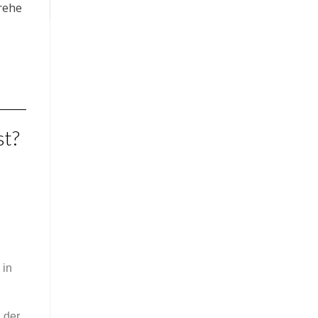
st?
 in
 der